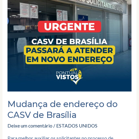
CASV
de
Brasília
Mudança de endereço do
CASV de Brasília
Deixe um comentário
/
ESTADOS UNIDOS
Para melhor auxiliar os solicitantes no processo de