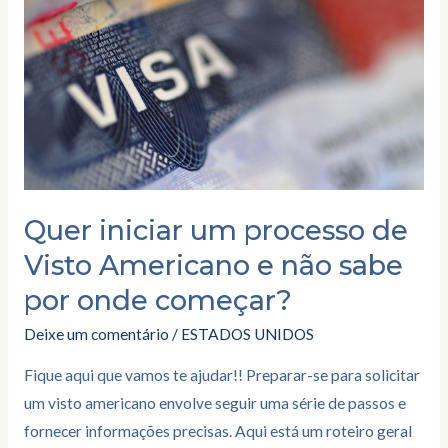
processo
de
Visto
Americano
e
não
sabe
por
Quer iniciar um processo de
onde
Visto Americano e não sabe
começar?
por onde começar?
Deixe um comentário
/
ESTADOS UNIDOS
Fique aqui que vamos te ajudar!! Preparar-se para solicitar
um visto americano envolve seguir uma série de passos e
fornecer informações precisas. Aqui está um roteiro geral