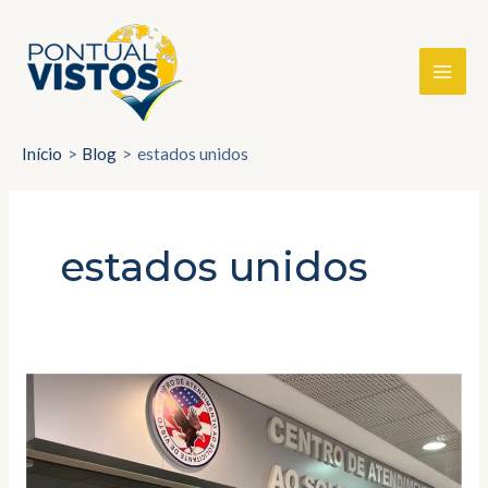
Ir
MAI
para
ME
o
conteúdo
Início
Blog
estados unidos
estados unidos
RNAR
Mudança
de
endereço
do