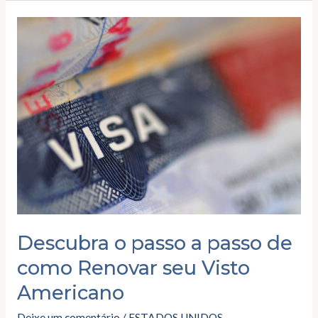
Descubra
o
passo
a
passo
de
como
Renovar
seu
Visto
Americano
Descubra o passo a passo de
como Renovar seu Visto
Americano
Deixe um comentário
/
ESTADOS UNIDOS