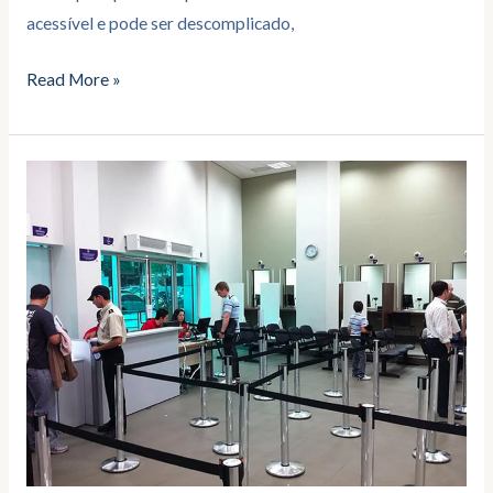
acessível e pode ser descomplicado,
Read More »
“Dominando
a
Entrevista
de
Visto
Americano:
Estratégias
e
Dicas
para
o